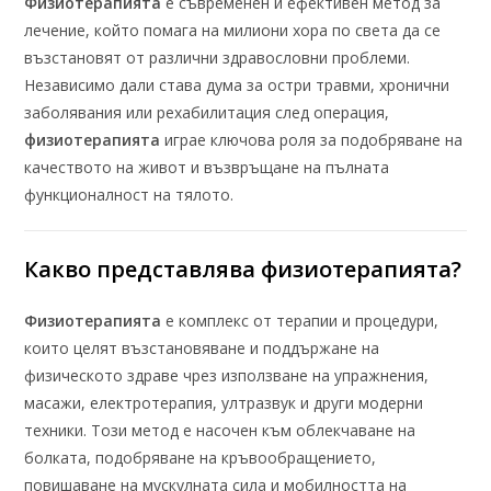
Физиотерапията
е съвременен и ефективен метод за
лечение, който помага на милиони хора по света да се
възстановят от различни здравословни проблеми.
Независимо дали става дума за остри травми, хронични
заболявания или рехабилитация след операция,
физиотерапията
играе ключова роля за подобряване на
качеството на живот и възвръщане на пълната
функционалност на тялото.
Какво представлява
физиотерапията
?
Физиотерапията
е комплекс от терапии и процедури,
които целят възстановяване и поддържане на
физическото здраве чрез използване на упражнения,
масажи, електротерапия, ултразвук и други модерни
техники. Този метод е насочен към облекчаване на
болката, подобряване на кръвообращението,
повишаване на мускулната сила и мобилността на