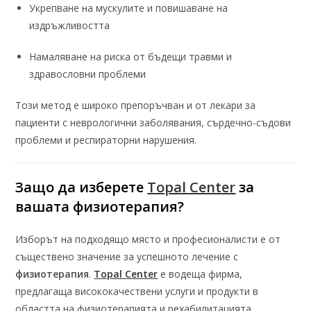
Укрепване на мускулите и повишаване на
издръжливостта
Намаляване на риска от бъдещи травми и
здравословни проблеми
Този метод е широко препоръчван и от лекари за
пациенти с неврологични заболявания, сърдечно-съдови
проблеми и респираторни нарушения.
Защо да изберете
Topal Center
за
вашата
физиотерапия
?
Изборът на подходящо място и професионалисти е от
съществено значение за успешното лечение с
физиотерапия
.
Topal Center
е водеща фирма,
предлагаща висококачествени услуги и продукти в
областта на физиотерапията и рехабилитацията.