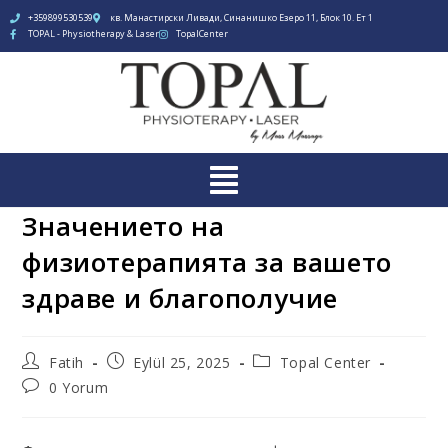
+359899530539
кв. Манастирски Ливади, Синанишко Езеро 11, Блок 10. Ет 1
TOPAL - Physiotherapy & Laser
TopalCenter
Значението на
физиотерапията за вашето
здраве и благополучие
Fatih
Eylül 25, 2025
Topal Center
0 Yorum