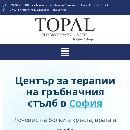
+359899530539
кв. Манастирски Ливади, Синанишко Езеро 11, Блок 10. Ет 1
TOPAL - Physiotherapy & Laser
TopalCenter
Център за терапии
на гръбначния
стълб в
София
Лечение на болки в кръста, врата и