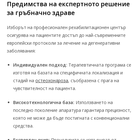
Предимства на експертното решение
за гръбначно здраве
Изборът на професионален рехабилитационен център
осигурява на пациентите достъп до най-съвременните
европейски протоколи за лечение на дегенеративни
заболявания:
Индивидуален подход:
Терапевтичната програма се
изготвя на базата на специфичната локализация и
стадий на
остеохондроза
, съобразена с прага на
чувствителност на пациента.
Високотехнологична база:
Използването на
последно поколение апаратура гарантира прецизност,
която не може да бъде постигната с конвенционални
средства.
Експертен екип:
Процедурите се извършват от