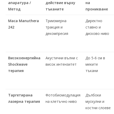
апаратура /
действие върху
на
Метод
тъканите
проникване
Маса Manuthera
Триизмерна
Директно
242
тракция и
ставно и
декомпресия
дисково ниво
Високоенергийна
Акустични вълни с
До 5-6 см в
Shockwave
висок интензитет
меките
терапия
тъкани
Таргетирана
Фотобиомодулация
Дълбоки
лазерна терапия
на клетъчно ниво
мускулни и
костни слоеве