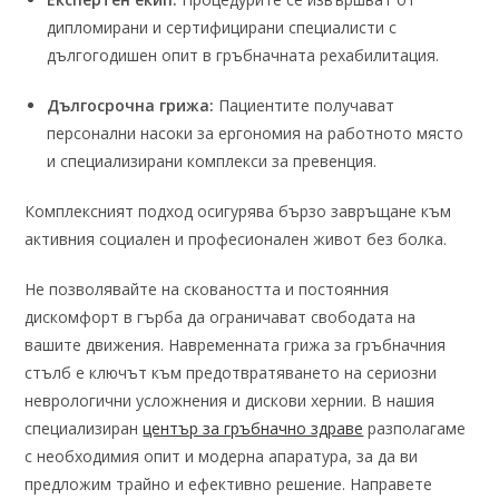
дипломирани и сертифицирани специалисти с
дългогодишен опит в гръбначната рехабилитация.
Дългосрочна грижа:
Пациентите получават
персонални насоки за ергономия на работното място
и специализирани комплекси за превенция.
Комплексният подход осигурява бързо завръщане към
активния социален и професионален живот без болка.
Не позволявайте на сковаността и постоянния
дискомфорт в гърба да ограничават свободата на
вашите движения. Навременната грижа за гръбначния
стълб е ключът към предотвратяването на сериозни
неврологични усложнения и дискови хернии. В нашия
специализиран
център за гръбначно здраве
разполагаме
с необходимия опит и модерна апаратура, за да ви
предложим трайно и ефективно решение. Направете