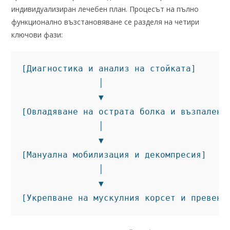
индивидуализиран лечебен план. Процесът на пълно
функционално възстановяване се разделя на четири
ключови фази:
[Диагностика и анализ на стойката] 

               │

               ▼

[Овладяване на острата болка и възпаление
               │

               ▼

[Мануална мобилизация и декомпресия] 

               │

               ▼
