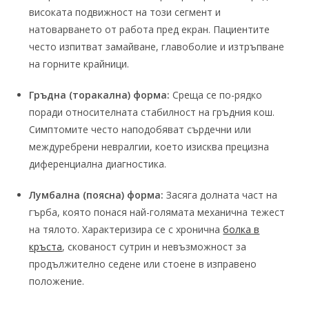
високата подвижност на този сегмент и
натоварването от работа пред екран. Пациентите
често изпитват замайване, главоболие и изтръпване
на горните крайници.
Гръдна (торакална) форма:
Среща се по-рядко
поради относителната стабилност на гръдния кош.
Симптомите често наподобяват сърдечни или
междуребрени невралгии, което изисква прецизна
диференциална диагностика.
Лумбална (поясна) форма:
Засяга долната част на
гърба, която понася най-голямата механична тежест
на тялото. Характеризира се с хронична
болка в
кръста
, скованост сутрин и невъзможност за
продължително седене или стоене в изправено
положение.