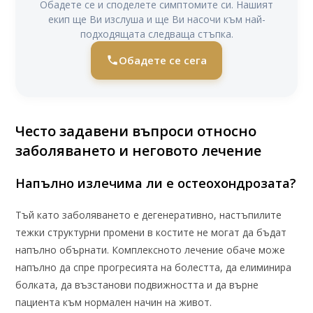
Обадете се и споделете симптомите си. Нашият
екип ще Ви изслуша и ще Ви насочи към най-
подходящата следваща стъпка.
Обадете се сега
Често задавени въпроси относно
заболяването и неговото лечение
Напълно излечима ли е остеохондрозата?
Тъй като заболяването е дегенеративно, настъпилите
тежки структурни промени в костите не могат да бъдат
напълно обърнати. Комплексното лечение обаче може
напълно да спре прогресията на болестта, да елиминира
болката, да възстанови подвижността и да върне
пациента към нормален начин на живот.