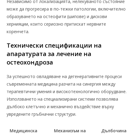
Независимо от локализацията, нелекуваното състояние
може да прогресира в по-тежки патологии, включително
образуването на остеофити (шипове) и дискови
хернияции, които сериозно притискат нервните
коренчета.
Технически спецификации на
апаратурата за лечение на
остеохондроза
За успешното овладяване на дегенеративните процеси
съвременната медицина разчита на синергия между
терапевтични умения и високотехнологично оборудване.
Използването на специализирани системи позволява
дълбоко клетъчно и механично въздействие върху
увредените гръбначни структури.
Медицинска
Механизъм на
Дълбочина