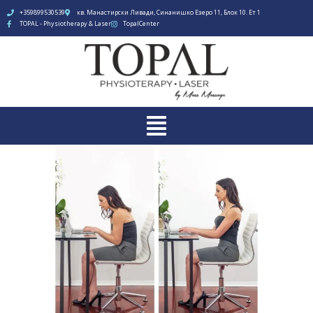
+359899530539
кв. Манастирски Ливади, Синанишко Езеро 11, Блок 10. Ет 1
TOPAL - Physiotherapy & Laser
TopalCenter