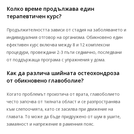
Колко време продължава един
терапевтичен курс?
Продължителността зависи от стадия на заболяването и
индивидуалния отговор на организма. Обикновено един
ефективен курс включва между 8 и 12 комплексни
процедури, провеждани 2-3 пъти седмично, последвани
от поддържаща програма с упражнения у дома.
Как да различа шийната остеохондроза
от обикновено главоболие?
Когато проблемът произтича от врата, главоболието
често започва от тилната област и се разпространява
към слепоочията, като се засилва при движение на
главата. То може да бъде придружено от шум в ушите,
замаяност и напрежение в раменния пояс.