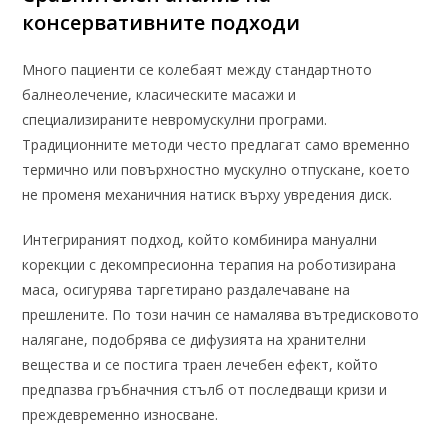
консервативните подходи
Много пациенти се колебаят между стандартното
балнеолечение, класическите масажи и
специализираните невромускулни програми.
Традиционните методи често предлагат само временно
термично или повърхностно мускулно отпускане, което
не променя механичния натиск върху увредения диск.
Интегрираният подход, който комбинира мануални
корекции с декомпресионна терапия на роботизирана
маса, осигурява таргетирано раздалечаване на
прешлените. По този начин се намалява вътредисковото
налягане, подобрява се дифузията на хранителни
вещества и се постига траен лечебен ефект, който
предпазва гръбначния стълб от последващи кризи и
преждевременно износване.