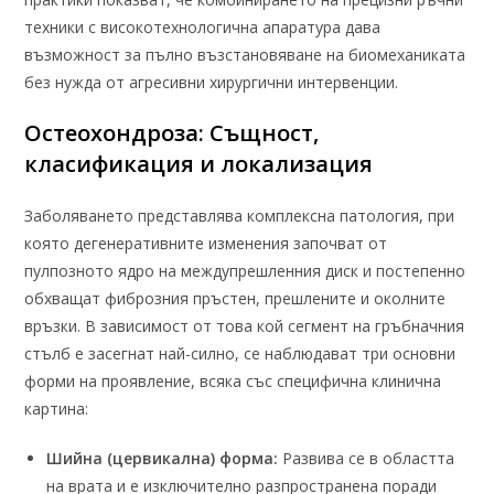
техники с високотехнологична апаратура дава
възможност за пълно възстановяване на биомеханиката
без нужда от агресивни хирургични интервенции.
Остеохондроза: Същност,
класификация и локализация
Заболяването представлява комплексна патология, при
която дегенеративните изменения започват от
пулпозното ядро на междупрешленния диск и постепенно
обхващат фиброзния пръстен, прешлените и околните
връзки. В зависимост от това кой сегмент на гръбначния
стълб е засегнат най-силно, се наблюдават три основни
форми на проявление, всяка със специфична клинична
картина:
Шийна (цервикална) форма:
Развива се в областта
на врата и е изключително разпространена поради