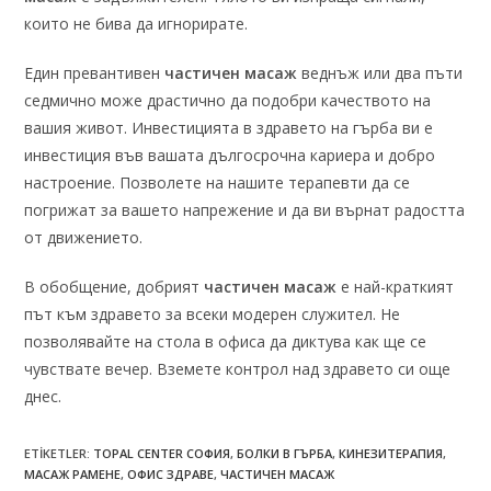
които не бива да игнорирате.
Един превантивен
частичен масаж
веднъж или два пъти
седмично може драстично да подобри качеството на
вашия живот. Инвестицията в здравето на гърба ви е
инвестиция във вашата дългосрочна кариера и добро
настроение. Позволете на нашите терапевти да се
погрижат за вашето напрежение и да ви върнат радостта
от движението.
В обобщение, добрият
частичен масаж
е най-краткият
път към здравето за всеки модерен служител. Не
позволявайте на стола в офиса да диктува как ще се
чувствате вечер. Вземете контрол над здравето си още
днес.
ETIKETLER
:
TOPAL CENTER СОФИЯ
,
БОЛКИ В ГЪРБА
,
КИНЕЗИТЕРАПИЯ
,
МАСАЖ РАМЕНЕ
,
ОФИС ЗДРАВЕ
,
ЧАСТИЧЕН МАСАЖ