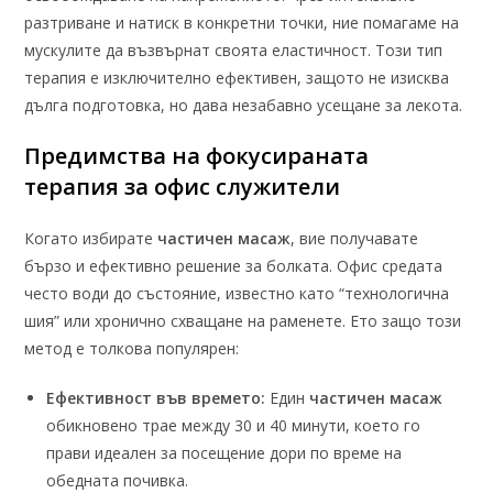
разтриване и натиск в конкретни точки, ние помагаме на
мускулите да възвърнат своята еластичност. Този тип
терапия е изключително ефективен, защото не изисква
дълга подготовка, но дава незабавно усещане за лекота.
Предимства на фокусираната
терапия за офис служители
Когато избирате
частичен масаж
, вие получавате
бързо и ефективно решение за болката. Офис средата
често води до състояние, известно като “технологична
шия” или хронично схващане на раменете. Ето защо този
метод е толкова популярен:
Ефективност във времето:
Един
частичен масаж
обикновено трае между 30 и 40 минути, което го
прави идеален за посещение дори по време на
обедната почивка.