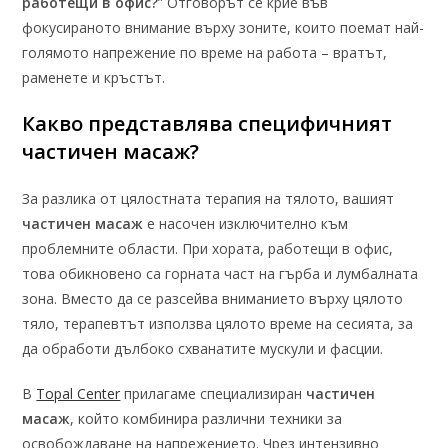
работещи в офис?
” Отговорът се крие във
фокусираното внимание върху зоните, които поемат най-
голямото напрежение по време на работа – вратът,
раменете и кръстът.
Какво представлява специфичният
частичен масаж?
За разлика от цялостната терапия на тялото, вашият
частичен масаж
е насочен изключително към
проблемните области. При хората, работещи в офис,
това обикновено са горната част на гърба и лумбалната
зона. Вместо да се разсейва вниманието върху цялото
тяло, терапевтът използва цялото време на сесията, за
да обработи дълбоко схванатите мускули и фасции.
В
Topal Center
прилагаме специализиран
частичен
масаж
, който комбинира различни техники за
освобождаване на напрежението. Чрез интензивно