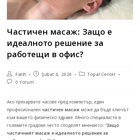
Частичен масаж: Защо е
идеалното решение за
работещи в офис?
Fatih
Şubat 6, 2026
Topal Center
0 Yorum
Ако прекарвате часове пред компютър, един
професионален
частичен масаж
може да бъде ключът
към вашето физическо здраве. Много специалисти в
големите градове често споделят мнението: “
Защо
частичният масаж е идеалното решение за