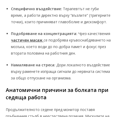
Специфично въздействие:
Терапевтът не губи
време, а работи директно върху “възлите” (тригерните
точки), които причиняват главоболие и дискомфорт.
Подобряване на концентрацията:
Чрез качествения
частичен масаж
се подобрява кръвоснабдяването на
мозъка, което води до по-добра памет и фокус през
втората половина на работния ден.
Намаляване на стреса:
Дори локалното въздействие
върху раменете изпраща сигнали до нервната система
за общо отпускане на организма.
Анатомични причини за болката при
седяща работа
Продължителното седене пред монитор поставя
гръбначния стълб в неестествена позиция. Мускулите на