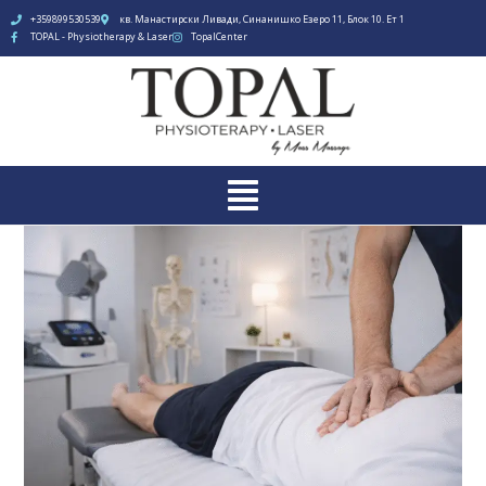
+359899530539
кв. Манастирски Ливади, Синанишко Езеро 11, Блок 10. Ет 1
TOPAL - Physiotherapy & Laser
TopalCenter