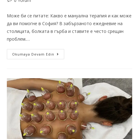
0 Yorum
Може би се питате: Какво е мануална терапия и как може
да ви помогне в София? В забързаното ежедневие на
столицата, болката в гърба и ставите е често срещан
проблем.…
Okumaya Devam Edin