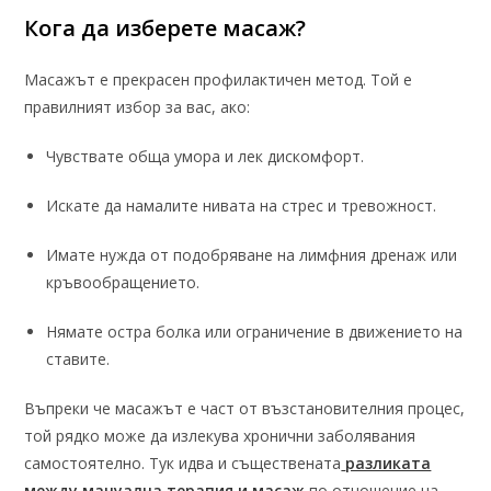
Кога да изберете масаж?
Масажът е прекрасен профилактичен метод. Той е
правилният избор за вас, ако:
Чувствате обща умора и лек дискомфорт.
Искате да намалите нивата на стрес и тревожност.
Имате нужда от подобряване на лимфния дренаж или
кръвообращението.
Нямате остра болка или ограничение в движението на
ставите.
Въпреки че масажът е част от възстановителния процес,
той рядко може да излекува хронични заболявания
самостоятелно. Тук идва и съществената
разликата
между мануална терапия и масаж
по отношение на