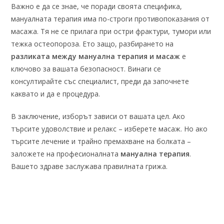
Важно е да се знае, че поради своята специфика,
мануалната терапия има по-строги противопоказания от
масажа. Тя не се прилага при остри фрактури, тумори или
тежка остеопороза. Ето защо, разбирането на
разликата между мануална терапия и масаж
е
ключово за вашата безопасност. Винаги се
консултирайте със специалист, преди да започнете
каквато и да е процедура.
В заключение, изборът зависи от вашата цел. Ако
търсите удоволствие и релакс – изберете масаж. Но ако
търсите лечение и трайно премахване на болката –
заложете на професионалната
мануална терапия
.
Вашето здраве заслужава правилната грижа.