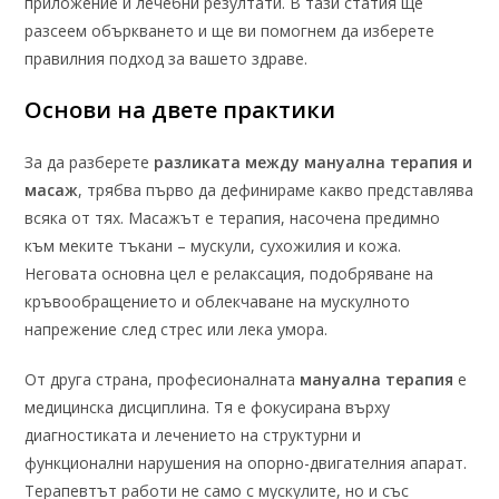
приложение и лечебни резултати. В тази статия ще
разсеем объркването и ще ви помогнем да изберете
правилния подход за вашето здраве.
Основи на двете практики
За да разберете
разликата между мануална терапия и
масаж
, трябва първо да дефинираме какво представлява
всяка от тях. Масажът е терапия, насочена предимно
към меките тъкани – мускули, сухожилия и кожа.
Неговата основна цел е релаксация, подобряване на
кръвообращението и облекчаване на мускулното
напрежение след стрес или лека умора.
От друга страна, професионалната
мануална терапия
е
медицинска дисциплина. Тя е фокусирана върху
диагностиката и лечението на структурни и
функционални нарушения на опорно-двигателния апарат.
Терапевтът работи не само с мускулите, но и със