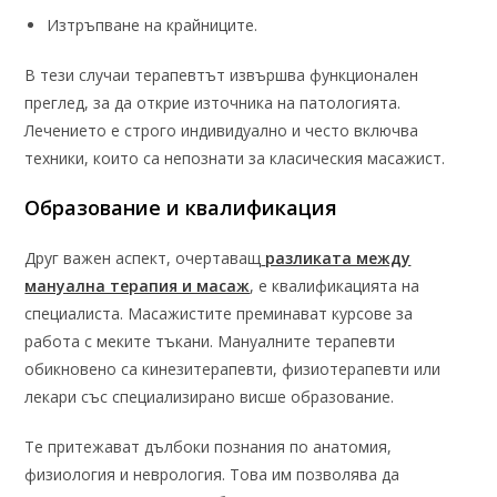
Изтръпване на крайниците.
В тези случаи терапевтът извършва функционален
преглед, за да открие източника на патологията.
Лечението е строго индивидуално и често включва
техники, които са непознати за класическия масажист.
Образование и квалификация
Друг важен аспект, очертаващ
разликата между
мануална терапия и масаж
, е квалификацията на
специалиста. Масажистите преминават курсове за
работа с меките тъкани. Мануалните терапевти
обикновено са кинезитерапевти, физиотерапевти или
лекари със специализирано висше образование.
Те притежават дълбоки познания по анатомия,
физиология и неврология. Това им позволява да