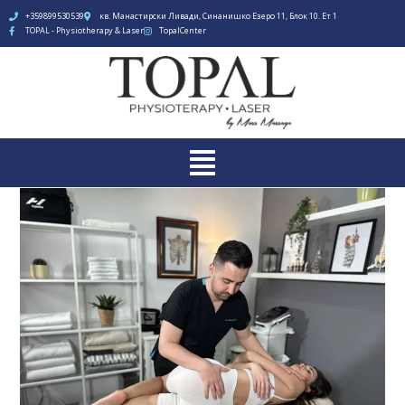
+359899530539
кв. Манастирски Ливади, Синанишко Езеро 11, Блок 10. Ет 1
TOPAL - Physiotherapy & Laser
TopalCenter