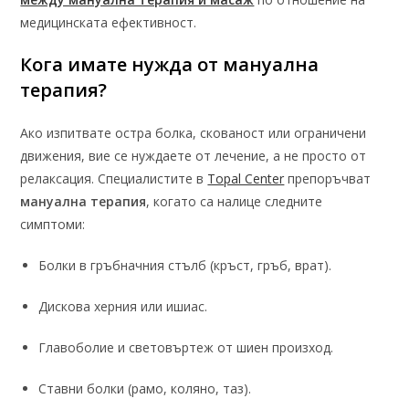
медицинската ефективност.
Кога имате нужда от мануална
терапия?
Ако изпитвате остра болка, скованост или ограничени
движения, вие се нуждаете от лечение, а не просто от
релаксация. Специалистите в
Topal Center
препоръчват
мануална терапия
, когато са налице следните
симптоми:
Болки в гръбначния стълб (кръст, гръб, врат).
Дискова херния или ишиас.
Главоболие и световъртеж от шиен произход.
Ставни болки (рамо, коляно, таз).