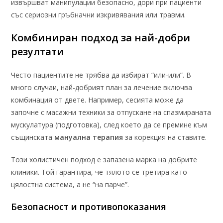
извършват манипулации безопасно, дори при пациенти
със сериозни гръбначни изкривявания или травми.
Комбиниран подход за най-добри
резултати
Често пациентите не трябва да избират “или-или”. В
много случаи, най-добрият план за лечение включва
комбинация от двете. Например, сесията може да
започне с масажни техники за отпускане на спазмираната
мускулатура (подготовка), след което да се премине към
същинската
мануална терапия
за корекция на ставите.
Този холистичен подход е запазена марка на добрите
клиники. Той гарантира, че тялото се третира като
цялостна система, а не “на парче”.
Безопасност и противопоказания