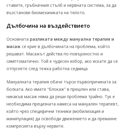
ставите, гръбначния стълб и нервната система, за да
възстанови биомеханиката на тялото.
Дълбочина на въздействието
Основната
разликата между мануална терапия и
масаж
се крие в дълбочината на проблема, който
решават. Масажът действа по-повърхностно и
симптоматично. Той е чудесен избор, ако искате да се
отпуснете след тежка работна седмица.
Мануалната терапия обаче търси първопричината за
болката. Ако имате “блокаж” в прешлен или става,
никакъв масаж няма да реши проблема трайно. Тук е
необходима прецизната намеса на мануален терапевт,
който чрез специфични техники (мобилизация и
манипулация) да освободи движението и да премахне
компресията върху нервите.