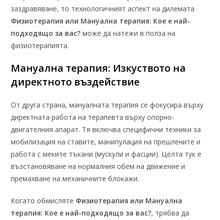
заздравяване, то технологичният аспект на дилемата
Физиотерапия или Мануална терапия: Кое е най-
подходящо за вас?
може да натежи в полза на
физиотерапията.
Мануална терапия: Изкуството на
директното въздействие
От друга страна, мануалната терапия се фокусира върху
директната работа на терапевта върху опорно-
двигателния апарат. Тя включва специфични техники за
мобилизация на ставите, манипулация на прешлените и
работа с меките тъкани (мускули и фасции). Целта тук е
възстановяване на нормалния обем на движение и
премахване на механичните блокажи.
Когато обмисляте
Физиотерапия или Мануална
терапия: Кое е най-подходящо за вас?
, трябва да