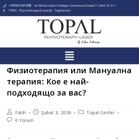
+359899530539
кв. Манастирски Ливади, Синанишко Езеро 11, Блок 10. Ет 1
TOPAL - Physiotherapy & Laser
TopalCenter
Физиотерапия или Мануална
терапия: Кое е най-
подходящо за вас?
Fatih
Şubat 3, 2026
Topal Center
0 Yorum