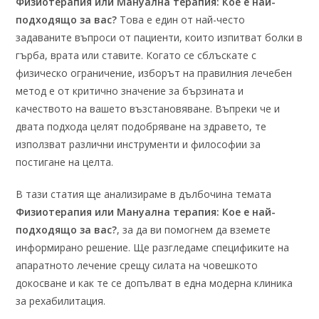
Физиотерапия или Мануална терапия: Кое е най-
подходящо за вас?
Това е един от най-често
задаваните въпроси от пациенти, които изпитват болки в
гърба, врата или ставите. Когато се сблъскате с
физическо ограничение, изборът на правилния лечебен
метод е от критично значение за бързината и
качеството на вашето възстановяване. Въпреки че и
двата подхода целят подобряване на здравето, те
използват различни инструменти и философии за
постигане на целта.
В тази статия ще анализираме в дълбочина темата
Физиотерапия или Мануална терапия: Кое е най-
подходящо за вас?
, за да ви помогнем да вземете
информирано решение. Ще разгледаме спецификите на
апаратното лечение срещу силата на човешкото
докосване и как те се допълват в една модерна клиника
за рехабилитация.