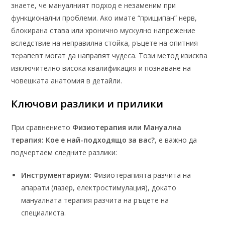
знаете, че мануалният подход е незаменим при
функционални проблеми. Ако имате “прищипан” нерв,
блокирана става или хронично мускулно напрежение
вследствие на неправилна стойка, ръцете на опитния
терапевт могат да направят чудеса. Този метод изисква
изключително висока квалификация и познаване на
човешката анатомия в детайли.
Ключови разлики и прилики
При сравнението
Физиотерапия или Мануална
терапия: Кое е най-подходящо за вас?
, е важно да
подчертаем следните разлики:
Инструментариум:
Физиотерапията разчита на
апарати (лазер, електростимулация), докато
мануалната терапия разчита на ръцете на
специалиста.