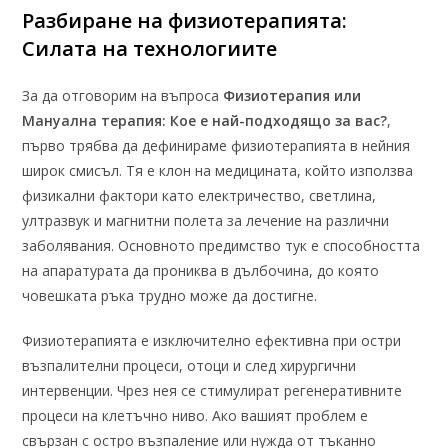
Разбиране на физиотерапията:
Силата на технологиите
За да отговорим на въпроса
Физиотерапия или
Мануална терапия: Кое е най-подходящо за вас?
,
първо трябва да дефинираме физиотерапията в нейния
широк смисъл. Тя е клон на медицината, който използва
физикални фактори като електричество, светлина,
ултразвук и магнитни полета за лечение на различни
заболявания. Основното предимство тук е способността
на апаратурата да прониква в дълбочина, до която
човешката ръка трудно може да достигне.
Физиотерапията е изключително ефективна при остри
възпалителни процеси, отоци и след хирургични
интервенции. Чрез нея се стимулират регенеративните
процеси на клетъчно ниво. Ако вашият проблем е
свързан с остро възпаление или нужда от тъканно