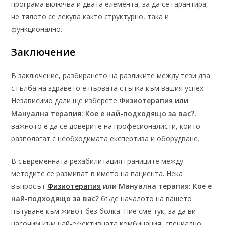
програма включва и двата елемента, за да се гарантира,
че тялото се лекува както структурно, така и
функционално.
Заключение
В заключение, разбирането на разликите между тези два
стълба на здравето е първата стъпка към вашия успех.
Независимо дали ще изберете
Физиотерапия или
Мануална терапия: Кое е най-подходящо за вас?
,
важното е да се доверите на професионалисти, които
разполагат с необходимата експертиза и оборудване.
В съвременната рехабилитация границите между
методите се размиват в името на пациента. Нека
въпросът
Физиотерапия
или Мануална терапия: Кое е
най-подходящо за вас?
бъде началото на вашето
пътуване към живот без болка. Ние сме тук, за да ви
насочим към най-ефективната комбинация, специално