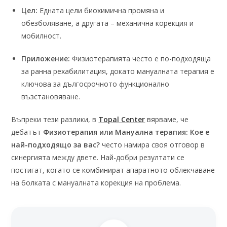
Цел:
Едната цели биохимична промяна и
обезболяване, а другата – механична корекция и
мобилност.
Приложение:
Физиотерапията често е по-подходяща
за ранна рехабилитация, докато мануалната терапия е
ключова за дългосрочното функционално
възстановяване.
Въпреки тези разлики, в
Topal Center
вярваме, че
дебатът
Физиотерапия или Мануална терапия: Кое е
най-подходящо за вас?
често намира своя отговор в
синергията между двете. Най-добри резултати се
постигат, когато се комбинират апаратното облекчаване
на болката с мануалната корекция на проблема.