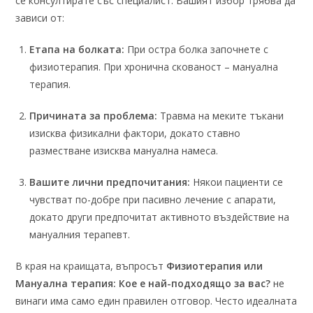
се консултирате със специалист. Вашият избор трябва да
зависи от:
Етапа на болката:
При остра болка започнете с
физиотерапия. При хронична скованост – мануална
терапия.
Причината за проблема:
Травма на меките тъкани
изисква физикални фактори, докато ставно
разместване изисква мануална намеса.
Вашите лични предпочитания:
Някои пациенти се
чувстват по-добре при пасивно лечение с апарати,
докато други предпочитат активното въздействие на
мануалния терапевт.
В края на краищата, въпросът
Физиотерапия или
Мануална терапия: Кое е най-подходящо за вас?
не
винаги има само един правилен отговор. Често идеалната