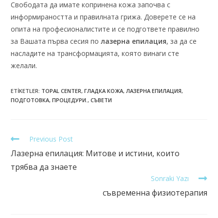
Свободата да имате копринена кожа започва с
информираността и правилната грижа. Доверете се на
опита на професионалистите и се подгответе правилно
за Вашата първа сесия по
лазерна епилация
, за да се
насладите на трансформацията, която винаги сте
желали.
ETIKETLER
:
TOPAL CENTER
,
ГЛАДКА КОЖА
,
ЛАЗЕРНА ЕПИЛАЦИЯ
,
ПОДГОТОВКА
,
ПРОЦЕДУРИ.
,
СЪВЕТИ
Previous Post
Лазерна епилация: Митове и истини, които
трябва да знаете
Sonraki Yazı
съвременна физиотерапия