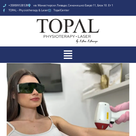
+359899530539
кв. Манастирски Ливади, Синанишко Езеро 11, Блок 10. Ет 1
TOPAL - Physiotherapy & Laser
TopalCenter