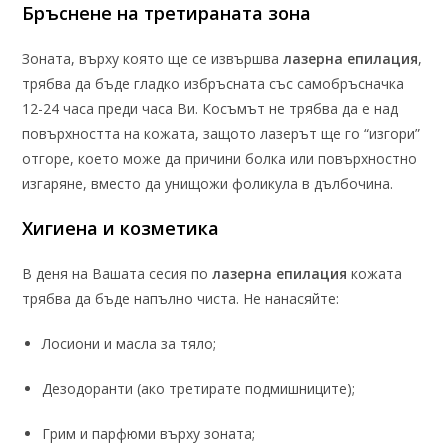
Бръснене на третираната зона
Зоната, върху която ще се извършва
лазерна епилация
,
трябва да бъде гладко избръсната със самобръсначка
12-24 часа преди часа Ви. Косъмът не трябва да е над
повърхността на кожата, защото лазерът ще го “изгори”
отгоре, което може да причини болка или повърхностно
изгаряне, вместо да унищожи фоликула в дълбочина.
Хигиена и козметика
В деня на Вашата сесия по
лазерна епилация
кожата
трябва да бъде напълно чиста. Не нанасяйте:
Лосиони и масла за тяло;
Дезодоранти (ако третирате подмишниците);
Грим и парфюми върху зоната;