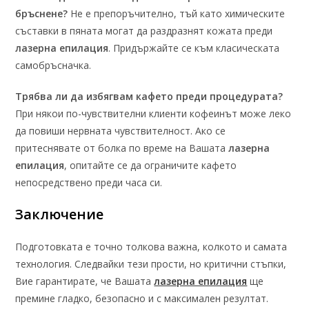
бръснене?
Не е препоръчително, тъй като химическите
съставки в пяната могат да раздразнят кожата преди
лазерна епилация
. Придържайте се към класическата
самобръсначка.
Трябва ли да избягвам кафето преди процедурата?
При някои по-чувствителни клиенти кофеинът може леко
да повиши нервната чувствителност. Ако се
притеснявате от болка по време на Вашата
лазерна
епилация
, опитайте се да ограничите кафето
непосредствено преди часа си.
Заключение
Подготовката е точно толкова важна, колкото и самата
технология. Следвайки тези прости, но критични стъпки,
Вие гарантирате, че Вашата
лазерна епилация
ще
премине гладко, безопасно и с максимален резултат.