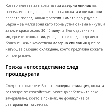
Когато влезете за първи път за
лазерна епилация
,
специалистът ще направи тест на кожата и ще настрои
апарата според Вашия фототип. Самата процедура е
бърза – за малки зони като горна устна отнема минути, а
за цели крака около 30-40 минути. Благодарение на
модерните технологии, усещането е сведено до леко
боцкане. Всяка качествена
лазерна епилация
днес се
извършва с мощно охлаждане, което предпазва кожата
от прегряване.
Грижа непосредствено след
процедурата
След като приключи Вашата
лазерна епилация
, кожата
се нуждае от спокойствие. Може да забележите леко
зачервяване, което е признак, че фоликулите са
реагирали на топлината.