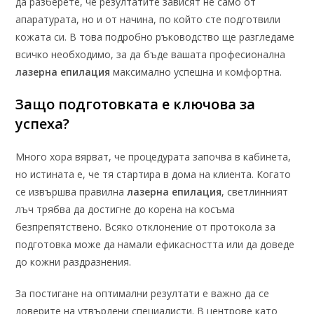
да разберете, че резултатите зависят не само от
апаратурата, но и от начина, по който сте подготвили
кожата си. В това подробно ръководство ще разгледаме
всичко необходимо, за да бъде вашата професионална
лазерна епилация
максимално успешна и комфортна.
Защо подготовката е ключова за
успеха?
Много хора вярват, че процедурата започва в кабинета,
но истината е, че тя стартира в дома на клиента. Когато
се извършва правилна
лазерна епилация
, светлинният
лъч трябва да достигне до корена на косъма
безпрепятствено. Всяко отклонение от протокола за
подготовка може да намали ефикасността или да доведе
до кожни раздразнения.
За постигане на оптимални резултати е важно да се
доверите на утвърдени специалисти. В центрове като