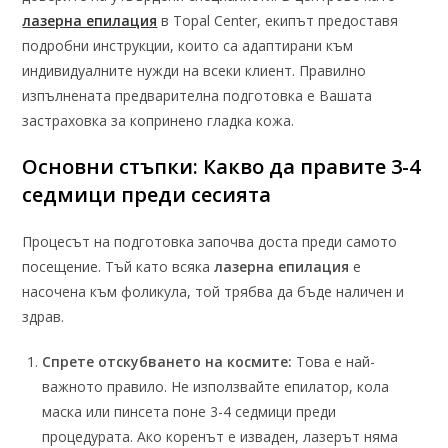
лазерна епилация
в Topal Center, екипът предоставя
подробни инструкции, които са адаптирани към
индивидуалните нужди на всеки клиент. Правилно
изпълнената предварителна подготовка е Вашата
застраховка за копринено гладка кожа.
Основни стъпки: Какво да правите 3-4
седмици преди сесията
Процесът на подготовка започва доста преди самото
посещение. Тъй като всяка
лазерна епилация
е
насочена към фоликула, той трябва да бъде наличен и
здрав.
Спрете отскубването на космите:
Това е най-
важното правило. Не използвайте епилатор, кола
маска или пинсета поне 3-4 седмици преди
процедурата. Ако коренът е изваден, лазерът няма