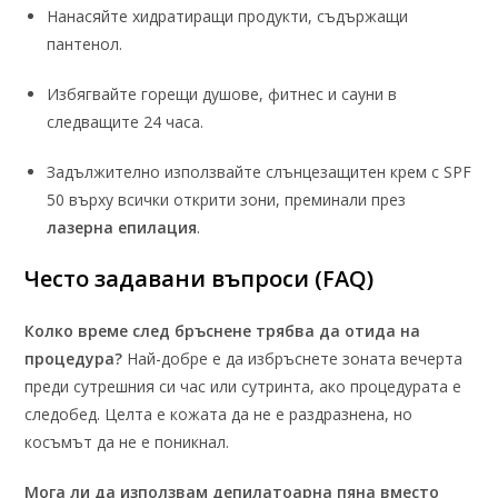
Нанасяйте хидратиращи продукти, съдържащи
пантенол.
Избягвайте горещи душове, фитнес и сауни в
следващите 24 часа.
Задължително използвайте слънцезащитен крем с SPF
50 върху всички открити зони, преминали през
лазерна епилация
.
Често задавани въпроси (FAQ)
Колко време след бръснене трябва да отида на
процедура?
Най-добре е да избръснете зоната вечерта
преди сутрешния си час или сутринта, ако процедурата е
следобед. Целта е кожата да не е раздразнена, но
косъмът да не е поникнал.
Мога ли да използвам депилатоарна пяна вместо