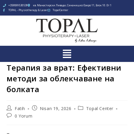
+359899530539
кв. Манастирски Ливади, Синанишко Езеро 11, Блок 10. Ет 1
TOPAL - Physiotherapy & Laser
TopalCenter
Терапия за врат: Ефективни
методи за облекчаване на
болката
Fatih
Nisan 19, 2026
Topal Center
0 Yorum