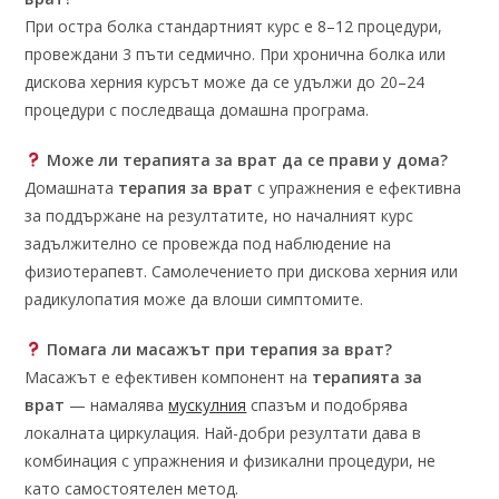
При остра болка стандартният курс е 8–12 процедури,
провеждани 3 пъти седмично. При хронична болка или
дискова херния курсът може да се удължи до 20–24
процедури с последваща домашна програма.
Може ли терапията за врат да се прави у дома?
Домашната
терапия за врат
с упражнения е ефективна
за поддържане на резултатите, но началният курс
задължително се провежда под наблюдение на
физиотерапевт. Самолечението при дискова херния или
радикулопатия може да влоши симптомите.
Помага ли масажът при терапия за врат?
Масажът е ефективен компонент на
терапията за
врат
— намалява
мускулния
спазъм и подобрява
локалната циркулация. Най-добри резултати дава в
комбинация с упражнения и физикални процедури, не
като самостоятелен метод.