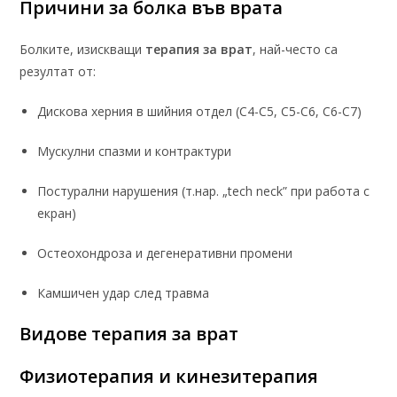
Причини за болка във врата
Болките, изискващи
терапия за врат
, най-често са
резултат от:
Дискова херния в шийния отдел (C4-C5, C5-C6, C6-C7)
Мускулни спазми и контрактури
Постурални нарушения (т.нар. „tech neck” при работа с
екран)
Остеохондроза и дегенеративни промени
Камшичен удар след травма
Видове терапия за врат
Физиотерапия и кинезитерапия