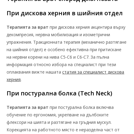
При дискова херния в шийния отдел
Терапията за врат
при дискова херния акцентира върху
декомпресия, нервна мобилизация и изометрични
упражнения. Тракционната терапия (механично разтягане
на шийния отдел) е особено ефективна при притискане
на нервни корени на нива C5-C6 и C6-C7. За пълна
информация относно избора на специалист при тези
оплаквания вижте нашата
статия за специалист дискова
херния
.
При постурална болка (Tech Neck)
Терапията за врат
при постурална болка включва
обучение по ергономия, укрепване на дълбоките
флексори на шията и разтягане на гръдния мускул.
Корекцията на работното място е неразделна част от