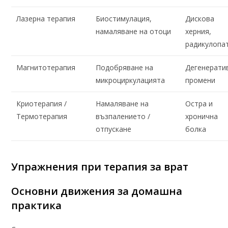
Лазерна терапия
Биостимулация,
Дискова
намаляване на отоци
херния,
радикулопа
Магнитотерапия
Подобряване на
Дегенерати
микроциркулацията
промени
Криотерапия /
Намаляване на
Остра и
Термотерапия
възпалението /
хронична
отпускане
болка
Упражнения при терапия за врат
Основни движения за домашна
практика