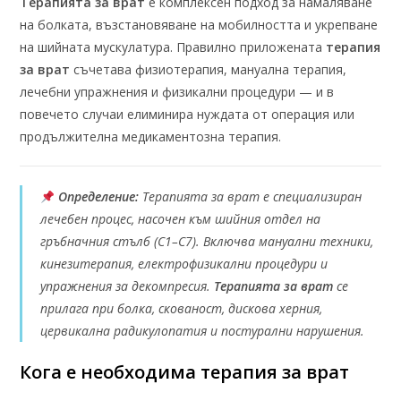
Терапията за врат
е комплексен подход за намаляване
на болката, възстановяване на мобилността и укрепване
на шийната мускулатура. Правилно приложената
терапия
за врат
съчетава физиотерапия, мануална терапия,
лечебни упражнения и физикални процедури — и в
повечето случаи елиминира нуждата от операция или
продължителна медикаментозна терапия.
Определение:
Терапията за врат е специализиран
лечебен процес, насочен към шийния отдел на
гръбначния стълб (C1–C7). Включва мануални техники,
кинезитерапия, електрофизикални процедури и
упражнения за декомпресия.
Терапията за врат
се
прилага при болка, скованост, дискова херния,
цервикална радикулопатия и постурални нарушения.
Кога е необходима терапия за врат