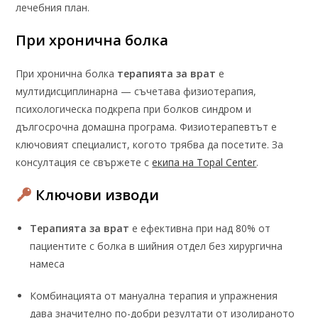
лечебния план.
При хронична болка
При хронична болка
терапията за врат
е
мултидисциплинарна — съчетава физиотерапия,
психологическа подкрепа при болков синдром и
дългосрочна домашна програма. Физиотерапевтът е
ключовият специалист, когото трябва да посетите. За
консултация се свържете с
екипа на Topal Center
.
Ключови изводи
Терапията за врат
е ефективна при над 80% от
пациентите с болка в шийния отдел без хирургична
намеса
Комбинацията от мануална терапия и упражнения
дава значително по-добри резултати от изолираното