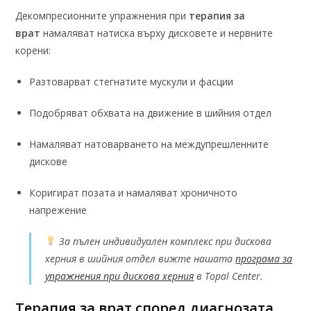
Декомпресионните упражнения при
терапия за
врат
намаляват натиска върху дисковете и нервните
корени:
Разтоварват стегнатите мускули и фасции
Подобряват обхвата на движение в шийния отдел
Намаляват натоварването на междупрешленните
дискове
Коригират позата и намаляват хроничното
напрежение
За пълен индивидуален комплекс при дискова
херния в шийния отдел вижте нашата
програма за
упражнения при дискова херния
в Topal Center.
Терапия за врат според диагнозата