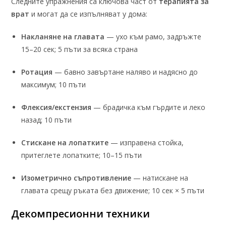
Следните упражнения са ключова част от
терапията за
врат
и могат да се изпълняват у дома:
Накланяне на главата
— ухо към рамо, задръжте
15–20 сек; 5 пъти за всяка страна
Ротация
— бавно завъртане наляво и надясно до
максимум; 10 пъти
Флексия/екстензия
— брадичка към гърдите и леко
назад; 10 пъти
Стискане на лопатките
— изправена стойка,
притеглете лопатките; 10–15 пъти
Изометрично съпротивление
— натискане на
главата срещу ръката без движение; 10 сек × 5 пъти
Декомпресионни техники