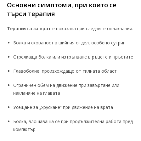
Основни симптоми, при които се
търси терапия
Терапията за врат
е показана при следните оплаквания:
Болка и скованост в шийния отдел, особено сутрин
Стрелкаща болка или изтръпване в ръцете и пръстите
Главоболие, произхождащо от тилната област
Ограничен обем на движение при завъртане или
накланяне на главата
Усещане за „хрускане” при движение на врата
Болка, влошаваща се при продължителна работа пред
компютър