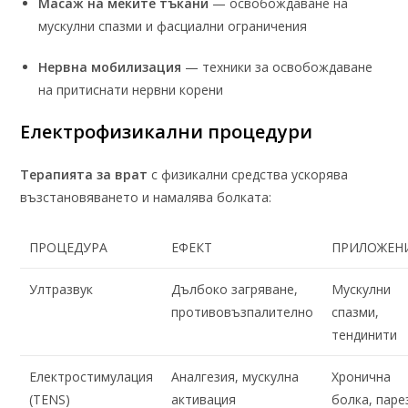
Масаж на меките тъкани
— освобождаване на
мускулни спазми и фасциални ограничения
Нервна мобилизация
— техники за освобождаване
на притиснати нервни корени
Електрофизикални процедури
Терапията за врат
с физикални средства ускорява
възстановяването и намалява болката:
ПРОЦЕДУРА
ЕФЕКТ
ПРИЛОЖЕН
Ултразвук
Дълбоко загряване,
Мускулни
противовъзпалително
спазми,
тендинити
Електростимулация
Аналгезия, мускулна
Хронична
(TENS)
активация
болка, паре