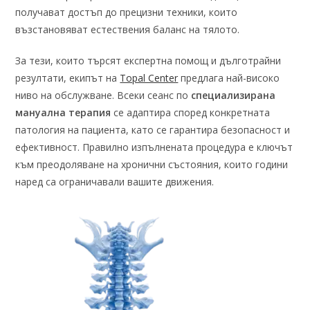
получават достъп до прецизни техники, които
възстановяват естествения баланс на тялото.
За тези, които търсят експертна помощ и дълготрайни
резултати, екипът на
Topal Center
предлага най-високо
ниво на обслужване. Всеки сеанс по
специализирана
мануална терапия
се адаптира според конкретната
патология на пациента, като се гарантира безопасност и
ефективност. Правилно изпълнената процедура е ключът
към преодоляване на хронични състояния, които години
наред са ограничавали вашите движения.