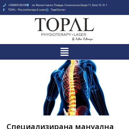
+359899530539
кв. Манастирски Ливади, Синанишко Езеро 11, Блок 10. Ет 1
TOPAL - Physiotherapy & Laser
TopalCenter
Специализирана мануална