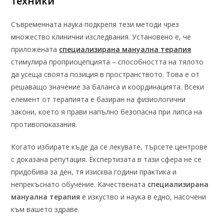
техники
Съвременната наука подкрепя тези методи чрез
множество клинични изследвания. Установено е, че
приложената
специализирана мануална терапия
стимулира проприоцепцията – способността на тялото
да усеща своята позиция в пространството. Това е от
решаващо значение за баланса и координацията. Всеки
елемент от терапията е базиран на физиологични
закони, което я прави напълно безопасна при липса на
противопоказания.
Когато избирате къде да се лекувате, търсете центрове
с доказана репутация. Експертизата в тази сфера не се
придобива за ден, тя изисква години практика и
непрекъснато обучение. Качествената
специализирана
мануална терапия
е изкуство и наука в едно, насочени
към вашето здраве.