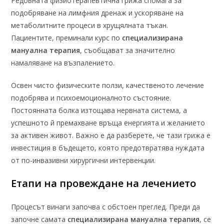
Редовната физиотерапевтична грижа спомага за
подобряване на лимфния дренаж и ускоряване на
метаболитните процеси в хрущялната тъкан.
Пациентите, преминали курс по
специализирана
мануална терапия
, съобщават за значително
намаляване на възпалението.
Освен чисто физическите ползи, качественото лечение
подобрява и психоемоционалното състояние.
Постоянната болка изтощава нервната система, а
успешното й премахване връща енергията и желанието
за активен живот. Важно е да разберете, че тази грижа е
инвестиция в бъдещето, която предотвратява нуждата
от по-инвазивни хирургични интервенции.
Етапи на провеждане на лечението
Процесът винаги започва с обстоен преглед. Преди да
започне самата
специализирана мануална терапия
, се