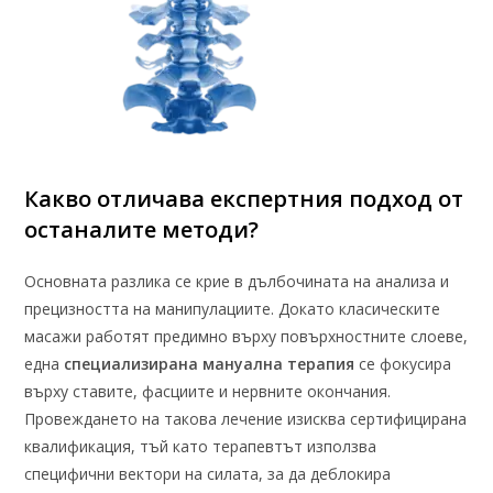
Какво отличава експертния подход от
останалите методи?
Основната разлика се крие в дълбочината на анализа и
прецизността на манипулациите. Докато класическите
масажи работят предимно върху повърхностните слоеве,
една
специализирана мануална терапия
се фокусира
върху ставите, фасциите и нервните окончания.
Провеждането на такова лечение изисква сертифицирана
квалификация, тъй като терапевтът използва
специфични вектори на силата, за да деблокира