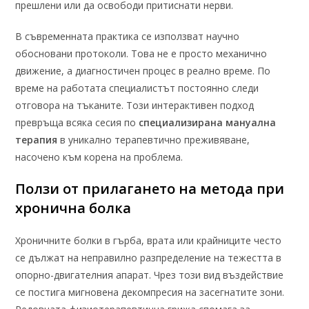
прешлени или да освободи притиснати нерви.
В съвременната практика се използват научно
обосновани протоколи. Това не е просто механично
движение, а диагностичен процес в реално време. По
време на работата специалистът постоянно следи
отговора на тъканите. Този интерактивен подход
превръща всяка сесия по
специализирана мануална
терапия
в уникално терапевтично преживяване,
насочено към корена на проблема.
Ползи от прилагането на метода при
хронична болка
Хроничните болки в гърба, врата или крайниците често
се дължат на неправилно разпределение на тежестта в
опорно-двигателния апарат. Чрез този вид въздействие
се постига мигновена декомпресия на засегнатите зони.