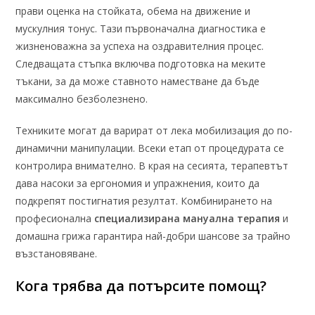
прави оценка на стойката, обема на движение и
мускулния тонус. Тази първоначална диагностика е
жизненоважна за успеха на оздравителния процес.
Следващата стъпка включва подготовка на меките
тъкани, за да може ставното наместване да бъде
максимално безболезнено.
Техниките могат да варират от лека мобилизация до по-
динамични манипулации. Всеки етап от процедурата се
контролира внимателно. В края на сесията, терапевтът
дава насоки за ергономия и упражнения, които да
подкрепят постигнатия резултат. Комбинирането на
професионална
специализирана мануална терапия
и
домашна грижа гарантира най-добри шансове за трайно
възстановяване.
Кога трябва да потърсите помощ?