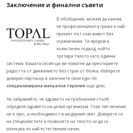
Заключение и финални съвети
В обобщение, можем да кажем,
че професионалната грижа е най-
прекият път към живот без
ограничения. Тя предлага
холистичен подход, който
третира тялото като единна
система. Вашата сесия ще ви помогне да преоткриете
радостта от движението без страх от болка. Изберете
доверен партньор и започнете своя курс по
специализирана мануална терапия
още днес.
Не забравяйте, че здравето на гръбначния стълб
определя здравето на целия организъм. Този тип лечение
не е лукс, а необходимост в модерния свят. Доверете се
на специалистите и позволете на тялото си да се
излекува по най-естествения начин.