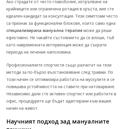
Ако страдате от често главоболие, изтръпване на
крайниците или ограничена ротация в кръста, вие сте
идеален кандидат за консултация. Тези симптоми често
са признак за функционални блокове, които само една
специализирана мануална терапия
може да реши
ефективно. Не чакайте състоянието да се влоши, тъй
като навременната интервенция може да съкрати
периода на лечение наполовина.
Професионалните спортисти също разчитат на тези
методи за по-бързо възстановяване след травми. По
този начин се оптимизира работата на мускулите и се
повишава устойчивостта на ставите при натоварване.
Независимо дали сте активен спортист или работите в
офис, процедурите ще бъдат адаптирани към вашия
начин на живот.
Научният подход зад мануалните