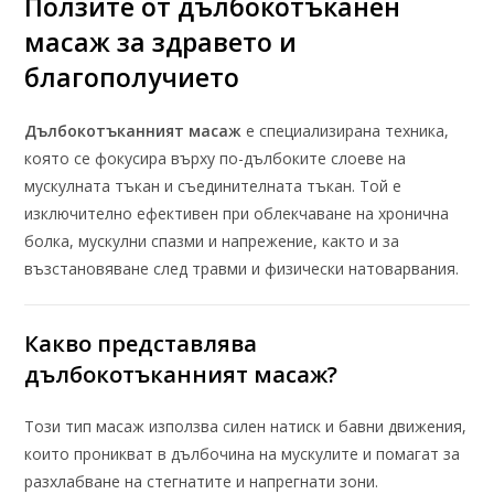
Ползите от
дълбокотъканен
масаж
за здравето и
благополучието
Дълбокотъканният масаж
е специализирана техника,
която се фокусира върху по-дълбоките слоеве на
мускулната тъкан и съединителната тъкан. Той е
изключително ефективен при облекчаване на хронична
болка, мускулни спазми и напрежение, както и за
възстановяване след травми и физически натоварвания.
Какво представлява
дълбокотъканният масаж
?
Този тип масаж използва силен натиск и бавни движения,
които проникват в дълбочина на мускулите и помагат за
разхлабване на стегнатите и напрегнати зони.