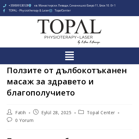
+359899530539
кв. Манастирски Ливади, Синанишко Езеро 11, Блок 10. Ет 1
TOPAL - Physiotherapy & Laser
TopalCenter
Ползите от дълбокотъканен
масаж за здравето и
благополучието
Fatih
Eylül 28, 2025
Topal Center
0 Yorum