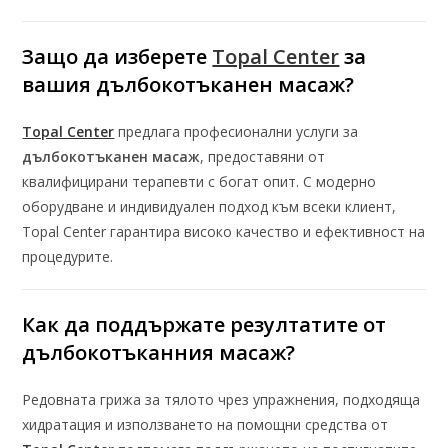
Защо да изберете
Topal Center
за
вашия
дълбокотъканен масаж
?
Topal Center
предлага професионални услуги за
дълбокотъканен масаж
, предоставяни от
квалифицирани терапевти с богат опит. С модерно
оборудване и индивидуален подход към всеки клиент,
Topal Center гарантира високо качество и ефективност на
процедурите.
Как да поддържате резултатите от
дълбокотъканния масаж
?
Редовната грижа за тялото чрез упражнения, подходяща
хидратация и използването на помощни средства от