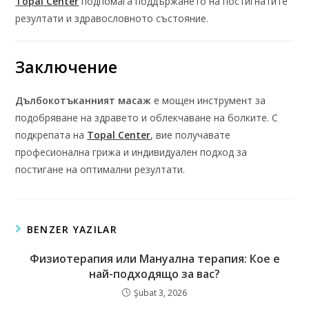
Topal Center
подпомага поддържането на постигнатите
резултати и здравословното състояние.
Заключение
Дълбокотъканният масаж
е мощен инструмент за
подобряване на здравето и облекчаване на болките. С
подкрепата на
Topal Center
, вие получавате
професионална грижа и индивидуален подход за
постигане на оптимални резултати.
BENZER YAZILAR
Физиотерапия или Мануална терапия: Кое е
най-подходящо за вас?
Şubat 3, 2026