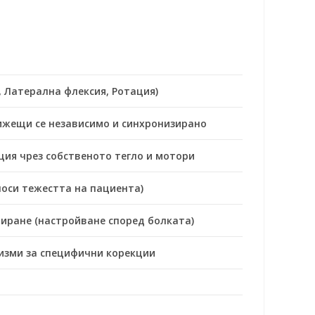
, Латерална флексия, Ротация)
вижещи се независимо и синхронизирано
ция чрез собственото тегло и мотори
оси тежестта на пациента)
иране (настройване според болката)
изми за специфични корекции