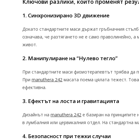
Ключови разлики, които променят резу
1. Синхронизирано 3D движение
Докато стандартните маси държат гръбначния стълб 
означава, че разтягането не е само праволинейно, а
живот.
2. Манипулиране на “Нулево тегло”
При стандартните маси физиотерапевтът трябва да по
При
manuthera 242
масата поема цялата тежест. Това
ефективна.
3. Ефектът на лоста и гравитацията
Дизайнът на
manuthera 242
е базиран на принципите 
в лумбалния или цервикалния отдел. На стандартна м
4. Безопасност при тежки случаи