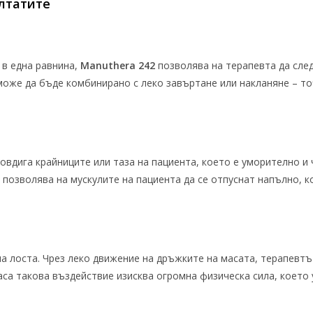
лтатите
в една равнина,
Manuthera 242
позволява на терапевта да след
 може да бъде комбинирано с леко завъртане или накланяне – то
вдига крайниците или таза на пациента, което е уморително и 
 позволява на мускулите на пациента да се отпуснат напълно, 
на лоста. Чрез леко движение на дръжките на масата, терапевт
аса такова въздействие изисква огромна физическа сила, което 