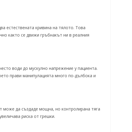
ва естествената кривина на тялото. Това
чно както се движи гръбнакът ни в реалния
често води до мускулно напрежение у пациента.
което прави манипулацията много по-дълбока и
ът може да създаде мощна, но контролирана тяга
увеличава риска от грешки.