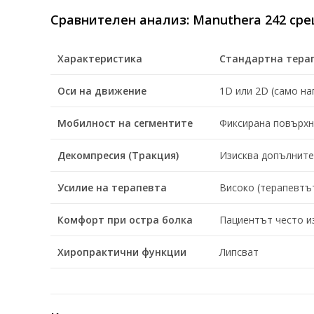
Сравнителен анализ: Manuthera 242 ср
Характеристика
Стандартна тера
Оси на движение
1D или 2D (само на
Мобилност на сегментите
Фиксирана повърхно
Декомпресия (Тракция)
Изисква допълните
Усилие на терапевта
Високо (терапевтъ
Комфорт при остра болка
Пациентът често и
Хиропрактични функции
Липсват