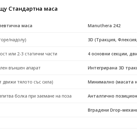
ещу Стандартна маса
певтична маса
Manuthera 242
горе/надолу)
3D (Тракция, Флексия
ст или 2-3 статични части
4 основни секции, д
лен външен апарат
Интегрирана 3D трак
т движи тялото със сила)
Минимално (масата н
зпитва болка при заемане на поза
Анталгично позицион
Вградени Drop-механ