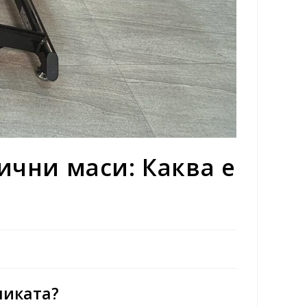
ични маси: Каква е
ликата?