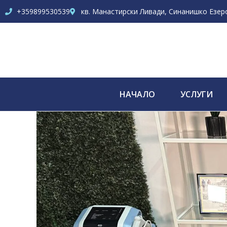
+359899530539
кв. Манастирски Ливади, Синанишко Езеро 
НАЧАЛО
УСЛУГИ