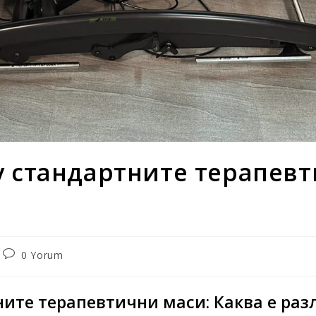
 стандартните терапевт
0 Yorum
ните терапевтични маси: Каква е раз