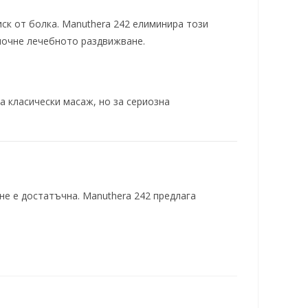
иск от болка. Manuthera 242 елиминира този
апочне лечебното раздвижване.
а класически масаж, но за сериозна
не е достатъчна. Manuthera 242 предлага