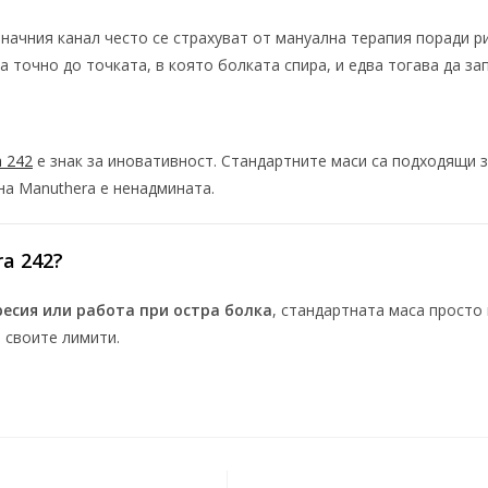
начния канал често се страхуват от мануална терапия поради р
а точно до точката, в която болката спира, и едва тогава да з
 242
е знак за иновативност. Стандартните маси са подходящи з
на Manuthera е ненадмината.
a 242?
есия или работа при остра болка
, стандартната маса просто 
 своите лимити.