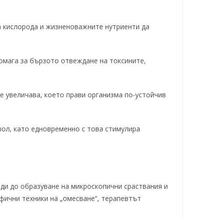
а кислорода и жизненоважните нутриенти да
омага за бързото отвеждане на токсините,
е увеличава, което прави организма по-устойчив
ол, като едновременно с това стимулира
оди до образуване на микроскопични сраствания и
ифични техники на „омесване“, терапевтът