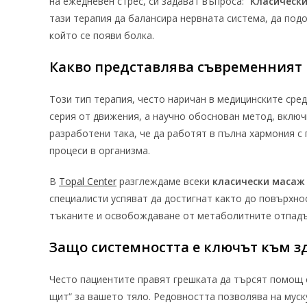
на ежедневен стрес, си задават въпроса: “
Класически
тази терапия да балансира нервната система, да под
който се появи болка.
Какво представлява съвременният 
Този тип терапия, често наричан в медицинските ср
серия от движения, а научно обоснован метод, включ
разработени така, че да работят в пълна хармония с
процеси в организма.
В
Topal Center
разглеждаме всеки
класически масаж
специалисти успяват да достигнат както до повърхно
тъканите и освобождаване от метаболитните отпадъц
Защо системността е ключът към з
Често пациентите правят грешката да търсят помощ 
щит“ за вашето тяло. Редовността позволява на муск