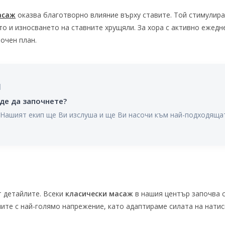
асаж
оказва благотворно влияние върху ставите. Той стимулира
то и износването на ставните хрущяли. За хора с активно ежедн
очен план.
я
де да започнете?
. Нашият екип ще Ви изслуша и ще Ви насочи към най-подходящ
т детайлите. Всеки
класически масаж
в нашия център започва с
ите с най-голямо напрежение, като адаптираме силата на натис