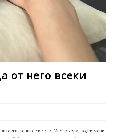
а от него всеки
овите жизнените си сили. Много хора, подложени