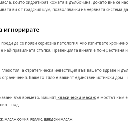
масла, които хидратират кожата в дълбочина, докато вие се на
вата ви от градския шум, позволявайки на нервната система да
да игнорирате
преди да се появи сериозна патология. Ако изпитвате хронично
е най-правилната стъпка. Превенцията винаги е по-ефективна и
 глезотия, а стратегическа инвестиция във вашето здраве и дъл
 ограничения. Вашето тяло е вашият единствен истински дом – 
оказани във времето. Вашият
класически масаж
е мостът към е
пва – под
АЖ
,
МАСАЖ СОФИЯ
,
РЕЛАКС
,
ШВЕДСКИ МАСАЖ