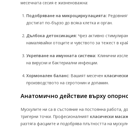
месечната сесия е жизненоважна:
Подобряване на микроциркулацията:
Редовния
достигат по-бързо до всяка клетка и орган.
Дълбока детоксикация:
Чрез активно стимулира
намалявайки отоците и чувството за тежест в кра
Укрепване на имунната система:
Клинични изсле
на вирусни и бактериални инфекции.
Хормонален баланс:
Вашият месечен
класическ
производството на серотонин и допамин.
Анатомично действие върху опорн
Мускулите ни са в състояние на постоянна работа, д
тригерни точки. Професионалният
класически маса
разтяга фасциите и подобрява плътността на мускулн