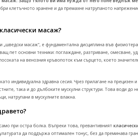
 масаж: Защо тялото ви има нужда от него поне веднъж ме
обри клетъчното хранене и да премахне натрупаното напрежени
класически масаж?
еди „шведски масаж“, е фундаментална дисциплина във физиотер
ващ пет основни техники: поглаждане, разтриване, омесване, уд
 посоката на венозния кръвопоток към сърцето, което значите
като индивидуална здравна сесия. Чрез прилагане на прецизен 
стните, така и до дълбоките мускулни структури. Това води до 
и, натрупани в мускулните влакна.
дравето?
само при остра болка. Въпреки това, превантивният
класическ
улатурата да поддържа оптимален тонус, без да преминава гра