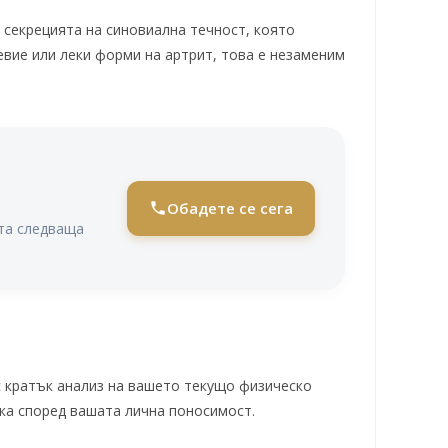
 секрецията на синовиална течност, която
евие или леки форми на артрит, това е незаменим
Обадете се сега
ата следваща
 кратък анализ на вашето текущо физическо
ка според вашата лична поносимост.