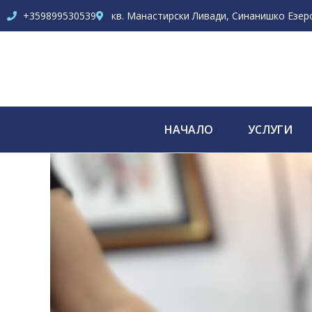
+359899530539
кв. Манастирски Ливади, Синанишко Езеро 
НАЧАЛО
УСЛУГИ