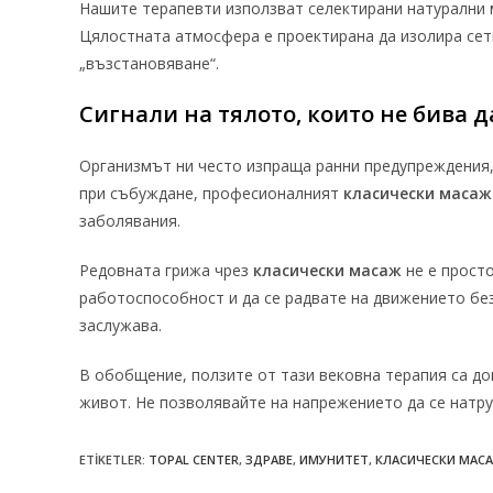
Нашите терапевти използват селектирани натурални 
Цялостната атмосфера е проектирана да изолира сети
„възстановяване“.
Сигнали на тялото, които не бива 
Организмът ни често изпраща ранни предупреждения, 
при събуждане, професионалният
класически масаж
заболявания.
Редовната грижа чрез
класически масаж
не е просто
работоспособност и да се радвате на движението без
заслужава.
В обобщение, ползите от тази вековна терапия са д
живот. Не позволявайте на напрежението да се натру
ETIKETLER
:
TOPAL CENTER
,
ЗДРАВЕ
,
ИМУНИТЕТ
,
КЛАСИЧЕСКИ МАС