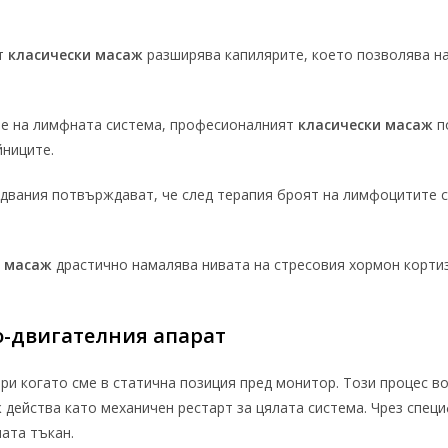
т
класически масаж
разширява капилярите, което позволява н
не на лимфната система, професионалният
класически масаж
п
йниците.
двания потвърждават, че след терапия броят на лимфоцитите с
и масаж
драстично намалява нивата на стресовия хормон кортиз
о-двигателния апарат
ори когато сме в статична позиция пред монитор. Този процес в
ж
действа като механичен рестарт за цялата система. Чрез спец
ата тъкан.