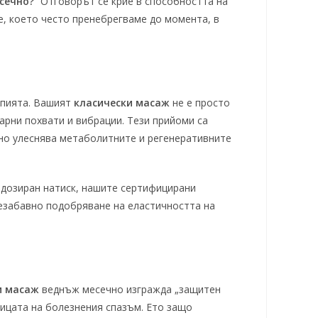
сечно?
” Отговорът се крие в способността на
е, което често пренебрегваме до момента, в
апията. Вашият
класически масаж
не е просто
арни похвати и вибрации. Тези прийоми са
лно улеснява метаболитните и регенеративните
и дозиран натиск, нашите сертифицирани
незабавно подобряване на еластичността на
и масаж
веднъж месечно изгражда „защитен
ницата на болезнения спазъм. Ето защо