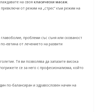
слаждавате на своя
класически масаж
.
 превключи от режим на „стрес“ към режим на
 главоболие, проблеми със съня или скованост
 по-евтина от лечението на развити
голетие. Тя ви позволява да запазите висока
погрижете се за него с професионализма, който
дин по-балансиран и здравословен начин на