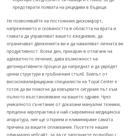
предотврати появата на рецидиви в бъдеще.
Не позволявайте на постоянния дискомфорт,
напрежението и сковаността в областта на врата и
главата да управляват вашето ежедневие, да
ограничават движенията ви и да намаляват личната ви
продуктивност. Всеки ден, прекаран в отлагане на
адекватното лечение, дава възможност на
дегенеративните процеси да напреднат и да увредят
ценни структури в гръбначния стълб. Екипът от
висококвалифицирани специалисти на Topal Center е
готов да ви помогне да извървите сигурния път към
пълното възстановяване на вашето здраве. Чрез
уникалното съчетание от доказани мануални техники,
прецизна хиропрактика и най-съвременна медицинска
апаратура, ние ще открием и елиминираме самата
причина за вашите оплаквания. Посетете нашия
официален уебсайт, за да се запознаете подробно с