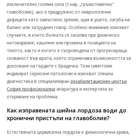
изключително голяма сила (т.нар. „гръмотевично“
главоболие), ако е придружено от неврологични
дефицити като замъглено зрение, шум в ушите, загуба на
баланс или затруднен говор. Особено внимание изискват
случаите, в които болката се засилва при физическо
натоварване, кашляне или промяна в позицията на
тялото, както и когато е съпроводена от прогресираща
скованост във врата, която ограничава възможността за
докосване на гърдите с брадичка. Тези симптоми
индикират сериозни патологии и изискват спешна
диагностика в специализиран
рехабилитационен център
София професионална
апаратура и експертиза за
откриване на проблема.
Как изправената шийна лордоза води до
хронични пристъпи на главоболие?
Естествената цервикална лордоза е физиологична крива,