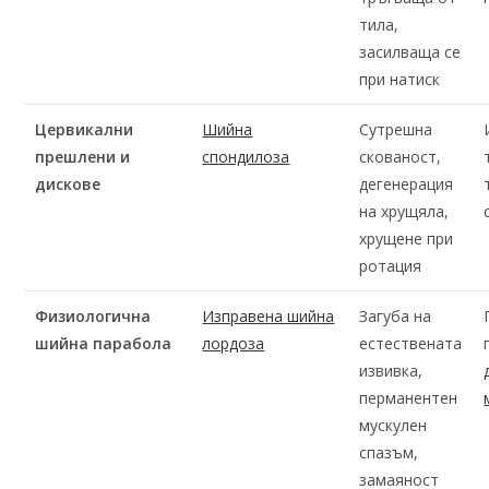
тила,
засилваща се
при натиск
Цервикални
Шийна
Сутрешна
прешлени и
спондилоза
скованост,
дискове
дегенерация
на хрущяла,
хрущене при
ротация
Физиологична
Изправена шийна
Загуба на
шийна парабола
лордоза
естествената
извивка,
перманентен
мускулен
спазъм,
замаяност