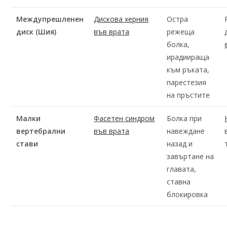
Междупрешленен
Дискова херния
Остра
диск (Шия)
във врата
режеща
болка,
ирадиираща
към ръката,
парестезия
на пръстите
Малки
Фасетен синдром
Болка при
вертебрални
във врата
навеждане
стави
назад и
завъртане на
главата,
ставна
блокировка