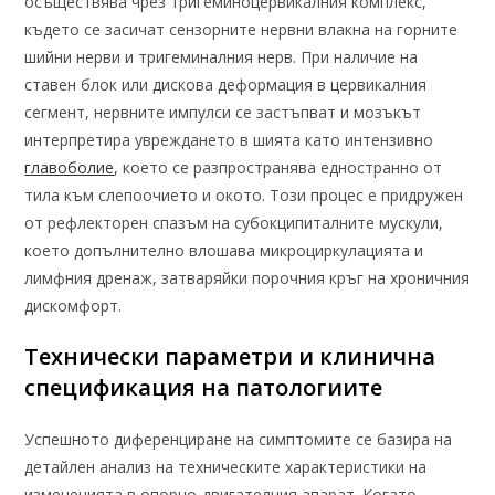
осъществява чрез тригеминоцервикалния комплекс,
където се засичат сензорните нервни влакна на горните
шийни нерви и тригеминалния нерв. При наличие на
ставен блок или дискова деформация в цервикалния
сегмент, нервните импулси се застъпват и мозъкът
интерпретира увреждането в шията като интензивно
главоболие
, което се разпространява едностранно от
тила към слепоочието и окото. Този процес е придружен
от рефлекторен спазъм на субокципиталните мускули,
което допълнително влошава микроциркулацията и
лимфния дренаж, затваряйки порочния кръг на хроничния
дискомфорт.
Технически параметри и клинична
спецификация на патологиите
Успешното диференциране на симптомите се базира на
детайлен анализ на техническите характеристики на
измененията в опорно-двигателния апарат. Когато