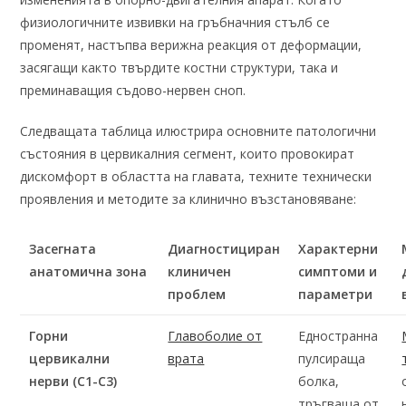
физиологичните извивки на гръбначния стълб се
променят, настъпва верижна реакция от деформации,
засягащи както твърдите костни структури, така и
преминаващия съдово-нервен сноп.
Следващата таблица илюстрира основните патологични
състояния в цервикалния сегмент, които провокират
дискомфорт в областта на главата, техните технически
проявления и методите за клинично възстановяване:
Засегната
Диагностициран
Характерни
анатомична зона
клиничен
симптоми и
проблем
параметри
Горни
Главоболие от
Едностранна
цервикални
врата
пулсираща
нерви (C1-C3)
болка,
тръгваща от