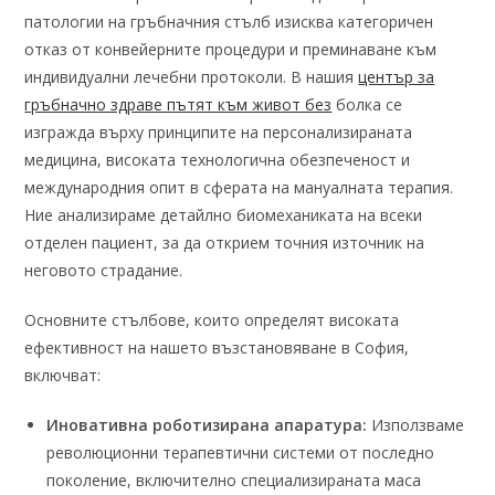
патологии на гръбначния стълб изисква категоричен
отказ от конвейерните процедури и преминаване към
индивидуални лечебни протоколи. В нашия
център за
гръбначно здраве пътят към живот без
болка се
изгражда върху принципите на персонализираната
медицина, високата технологична обезпеченост и
международния опит в сферата на мануалната терапия.
Ние анализираме детайлно биомеханиката на всеки
отделен пациент, за да открием точния източник на
неговото страдание.
Основните стълбове, които определят високата
ефективност на нашето възстановяване в София,
включват:
Иновативна роботизирана апаратура:
Използваме
революционни терапевтични системи от последно
поколение, включително специализираната маса