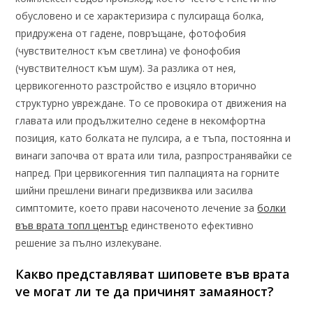
обусловено и се характеризира с пулсираща болка,
придружена от гадене, повръщане, фотофобия
(чувствителност към светлина) ve фонофобия
(чувствителност към шум). За разлика от нея,
цервикогенното разстройство е изцяло вторично
структурно увреждане. То се провокира от движения на
главата или продължително седене в некомфортна
позиция, като болката не пулсира, а е тъпа, постоянна и
винаги започва от врата или тила, разпространявайки се
напред. При цервикогенния тип палпацията на горните
шийни прешлени винаги предизвиква или засилва
симптомите, което прави насоченото лечение за
болки
във врата топл център
единственото ефективно
решение за пълно излекуване.
Какво представляват шиповете във врата
ve могат ли те да причинят замаяност?