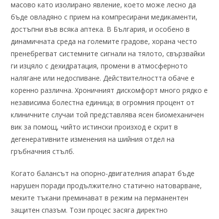
масово като изолирано явление, което може лесно да
бъде овладяно с прием на компресирани медикаменти,
достъпни във всяка аптека. В България, и особено в
динамичната среда на големите градове, хорана често
пренебрегват системните сигнали на тялото, свързвайки
ги изцяло с дехидратация, промени в атмосферното
налягане или недоспиване. Действителността обаче е
коренно различна. Хроничният дискомфорт много рядко е
независима болестна единица; в огромния процент от
клиничните случаи той представлява ясен биомеханичен
вик за помощ, чийто истински произход е скрит в
дегенеративните изменения на шийния отдел на
гръбначния стълб.
Когато балансът на опорно-двигателния апарат бъде
нарушен поради продължително статично натоварване,
меките тъкани преминават в режим на перманентен
защитен спазъм. Този процес засяга директно