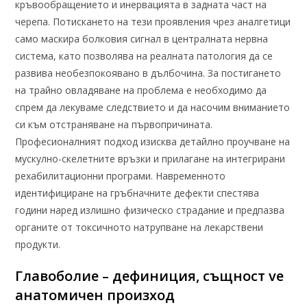
кръвообращението и инервацията в задната част на
черепа. Потискането на тези проявления чрез аналгетици
само маскира болковия сигнал в централната нервна
система, като позволява на реалната патология да се
развива необезпокоявано в дълбочина. За постигането
на трайно овладяване на проблема е необходимо да
спрем да лекуваме следствието и да насочим вниманието
си към отстраняване на първопричината.
Професионалният подход изисква детайлно проучване на
мускулно-скелетните връзки и прилагане на интегрирани
рехабилитационни програми. Навременното
идентифициране на гръбначните дефекти спестява
години наред излишно физическо страдание и предпазва
органите от токсичното натрупване на лекарствени
продукти.
Главоболие – дефиниция, същност ve
анатомичен произход