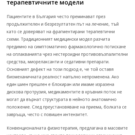
терапевтичните модели
Пациентите в България често преминават през
продължителен и безрезултатен път на лечение, тъй
като се доверяват на фрагментирани терапевтични
схеми. Традиционният медицински модел разчита
предимно на симптоматично фармакологично потискане
на оплакванията чрез нестероидни противовъзпалителни
средства, миорелаксанти и седативни препарати.
Основният дефект на този подход е, че той оставя
биомеханичната реалност напълно непроменена. Ако
един шиен прешлен е блокиран или имаме изразена
дискова протрузия, медикаментите в кръвния поток не
могат да върнат структурата в нейното анатомично
положение. След преустановяване на приема, болката се
завръща, често с повишен интензитет.
Конвенционалната физиотерапия, предлагана в масовите