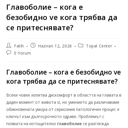
Главоболие – кога е
безобидно ve кога трябва да
се притеснявате?
Fatih
Haziran 12, 2026
Topal Center
0 Yorum
Главоболие – кога е безобидно ve
кога трябва да се притеснявате?
Всеки човек изпитва дискомфорт в областта на главата в
даден момент от живота si, но умението да различаваме
обикновената умора от сериозния патологичен процес е
ключът към дългосрочното здраве. Проблемът с
появата на изтощително
главоболие
се разглежда