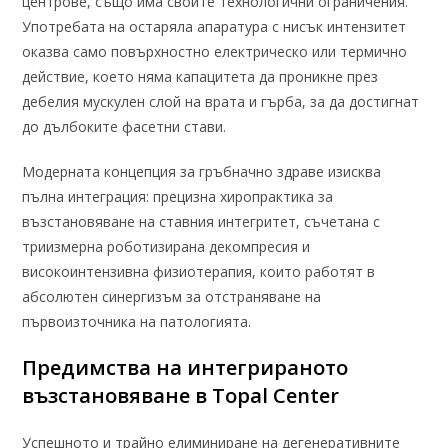
центрове, също има своите технологични ограничения.
Употребата на остаряла апаратура с нисък интензитет
оказва само повърхностно електрическо или термично
действие, което няма капацитета да проникне през
дебелия мускулен слой на врата и гърба, за да достигнат
до дълбоките фасетни стави.
Модерната концепция за гръбначно здраве изисква
пълна интеграция: прецизна хиропрактика за
възстановяване на ставния интегритет, съчетана с
триизмерна роботизирана декомпресия и
високоинтензивна физиотерапия, които работят в
абсолютен синергизъм за отстраняване на
първоизточника на патологията.
Предимства на интегрираното
възстановяване в Topal Center
Успешното и трайно елиминиране на дегенеративните