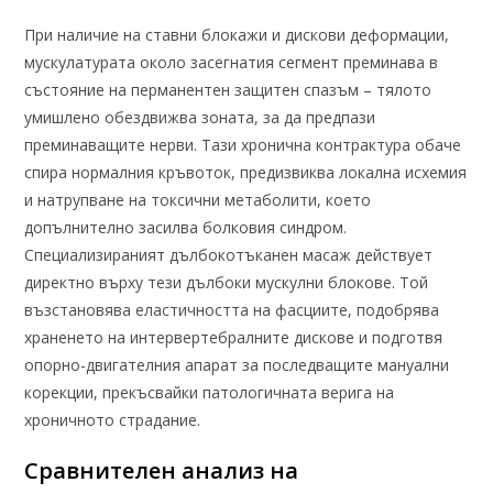
При наличие на ставни блокажи и дискови деформации,
мускулатурата около засегнатия сегмент преминава в
състояние на перманентен защитен спазъм – тялото
умишлено обездвижва зоната, за да предпази
преминаващите нерви. Тази хронична контрактура обаче
спира нормалния кръвоток, предизвиква локална исхемия
и натрупване на токсични метаболити, което
допълнително засилва болковия синдром.
Специализираният дълбокотъканен масаж действует
директно върху тези дълбоки мускулни блокове. Той
възстановява еластичността на фасциите, подобрява
храненето на интервертебралните дискове и подготвя
опорно-двигателния апарат за последващите мануални
корекции, прекъсвайки патологичната верига на
хроничното страдание.
Сравнителен анализ на