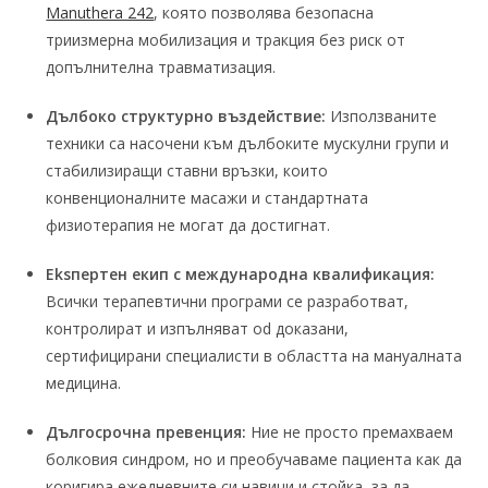
Manuthera 242
, която позволява безопасна
триизмерна мобилизация и тракция без риск от
допълнителна травматизация.
Дълбоко структурно въздействие:
Използваните
техники са насочени към дълбоките мускулни групи и
стабилизиращи ставни връзки, които
конвенционалните масажи и стандартната
физиотерапия не могат да достигнат.
Еksпертен екип с международна квалификация:
Всички терапевтични програми се разработват,
контролират и изпълняват od доказани,
сертифицирани специалисти в областта на мануалната
медицина.
Дългосрочна превенция:
Ние не просто премахваем
болковия синдром, но и преобучаваме пациента как да
коригира ежедневните си навици и стойка, за да