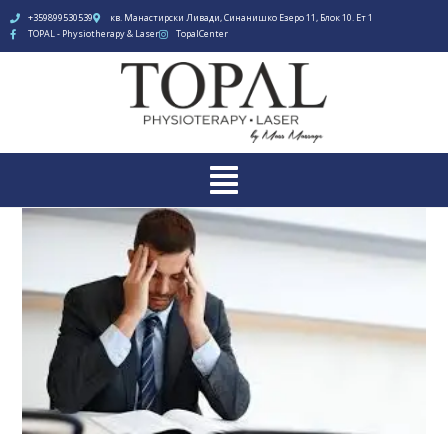
+359899530539
кв. Манастирски Ливади, Синанишко Езеро 11, Блок 10. Ет 1
TOPAL - Physiotherapy & Laser
TopalCenter