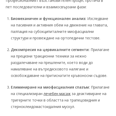
Професионалният възстановителен процес протича в
пет последователни и взаимосвързани фази:
Биомеханичен и функционален анализ:
Изследване
на пасивния и активния обем на движение на главата,
палпация на субокципиталните миофасциални
структури и провеждане на ортопедични тестове.
Декомпресия на цервикалните сегменти:
Прилагане
на прецизни тракционни техники за нежно
раздалечаване на прешлените, което води до
намаляване на вътредисковото налягане и
освобождаване на притиснатите кръвоносни съдове.
Елиминиране на миофасциалния спазъм:
Прилагане
на специализиран
лечебен масаж
за деактивиране на
тригерните точки в областта на трапецовидния и
стерноклеидомастоидалния мускул.