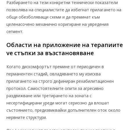
Разбирането на тези конкретни технически показатели
позволява на специалистите да избегнат прилагането на
общи обезболяващи схеми и да преминат към
целенасочено механично коригиране на увредения
сегмент.
Области на приложение на терапиите
ve стъпки за възстановяване
Когато дискомфортът премине от периодичен в
перманентен стадий, овладяването му изисква
прилагането на строго дефиниран рехабилитационен
протокол. Самостоятелните опити за агресивно
раздвижване или третирането на зоната с
несертифицирани уреди могат сериозно да влошат
състоянието, предизвиквайки допълнителен оток около
нервните структури.