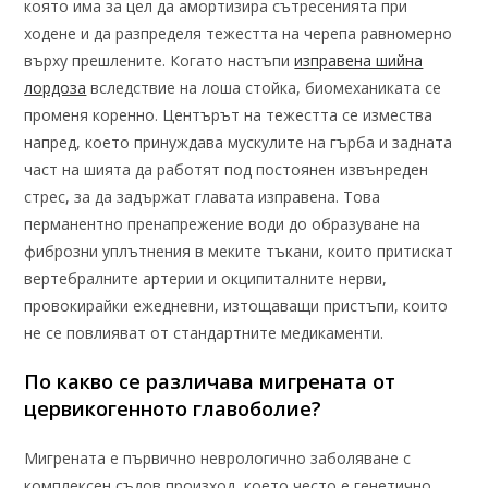
която има за цел да амортизира сътресенията при
ходене и да разпределя тежестта на черепа равномерно
върху прешлените. Когато настъпи
изправена шийна
лордоза
вследствие на лоша стойка, биомеханиката се
променя коренно. Центърът на тежестта се измества
напред, което принуждава мускулите на гърба и задната
част на шията да работят под постоянен извънреден
стрес, за да задържат главата изправена. Това
перманентно пренапрежение води до образуване на
фиброзни уплътнения в меките тъкани, които притискат
вертебралните артерии и окципиталните нерви,
провокирайки ежедневни, изтощаващи пристъпи, които
не се повлияват от стандартните медикаменти.
По какво се различава мигрената от
цервикогенното главоболие?
Мигрената е първично неврологично заболяване с
комплексен съдов произход, което често е генетично