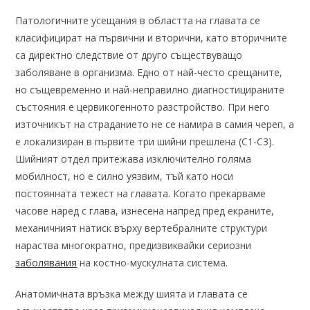
Патологичните усещания в областта на главата се
класифицират на първични и вторични, като вторичните
са директно следствие от друго съществуващо
заболяване в организма. Едно от най-често срещаните,
но същевременно и най-неправилно диагностицираните
състояния е цервикогенното разстройство. При него
източникът на страданието не се намира в самия череп, а
е локализиран в първите три шийни прешлена (C1-C3).
Шийният отдел притежава изключително голяма
мобилност, но е силно уязвим, тъй като носи
постоянната тежест на главата. Когато прекарваме
часове наред с глава, изнесена напред пред екраните,
механичният натиск върху вертебралните структури
нараства многократно, предизвиквайки сериозни
заболявания
на костно-мускулната система.
Анатомичната връзка между шията и главата се