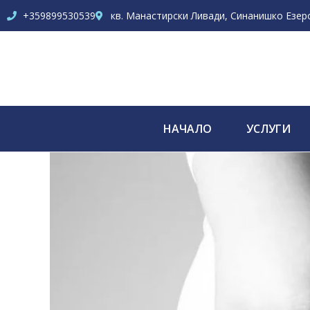
+359899530539
кв. Манастирски Ливади, Синанишко Езеро 
НАЧАЛО
УСЛУГИ