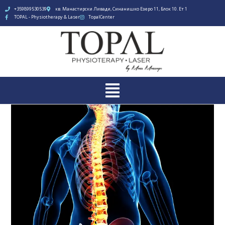
+359899530539
кв. Манастирски Ливади, Синанишко Езеро 11, Блок 10. Ет 1
TOPAL - Physiotherapy & Laser
TopalCenter