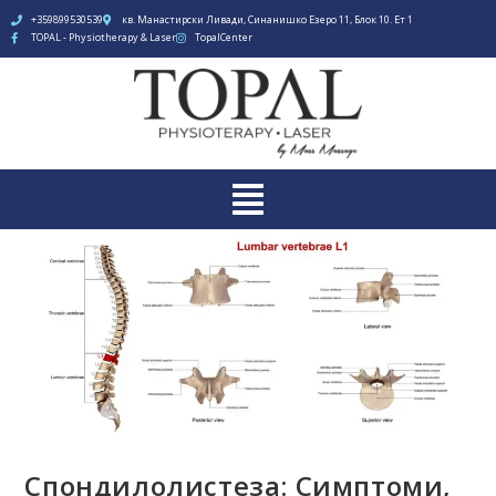
+359899530539
кв. Манастирски Ливади, Синанишко Езеро 11, Блок 10. Ет 1
TOPAL - Physiotherapy & Laser
TopalCenter
Спондилолистеза: Симптоми,