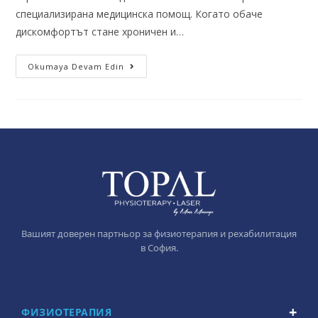
специализирана медицинска помощ. Когато обаче
дискомфортът стане хроничен и…
Okumaya Devam Edin
Вашият доверен партньор за физиотерапия и рехабилитация
в София.
ФИЗИОТЕРАПИЯ